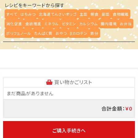
レシピをキーワードから探す
すべて
はちみつ
北海道てんさいオリゴ
主菜
朝食
副菜
食物繊維
消化促進
食欲増進
ミネラル
ビタミン
カルシウム
腸内環境
お弁当
ポリフェノール
たんぱく質
おやつ
βカロテン
鉄分
買い物かごリスト
まだ商品がありません
合計金額：
￥0
ご購入手続きへ