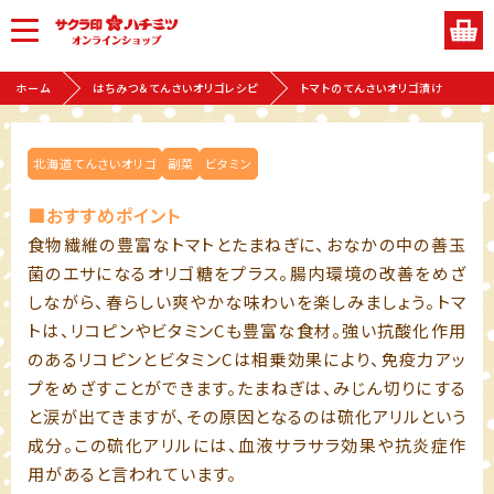
ホーム
はちみつ＆てんさいオリゴレシピ
トマトのてんさいオリゴ漬け
北海道てんさいオリゴ
副菜
ビタミン
■おすすめポイント
食物繊維の豊富なトマトとたまねぎに、おなかの中の善玉
菌のエサになるオリゴ糖をプラス。腸内環境の改善をめざ
しながら、春らしい爽やかな味わいを楽しみましょう。トマ
トは、リコピンやビタミンCも豊富な食材。強い抗酸化作用
のあるリコピンとビタミンCは相乗効果により、免疫力アッ
プをめざすことができます。たまねぎは、みじん切りにする
と涙が出てきますが、その原因となるのは硫化アリルという
成分。この硫化アリルには、血液サラサラ効果や抗炎症作
用があると言われています。