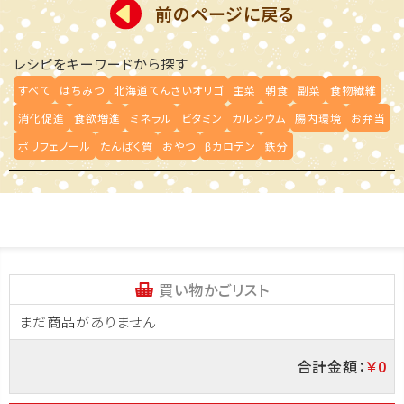
前のページに戻る
レシピをキーワードから探す
すべて
はちみつ
北海道てんさいオリゴ
主菜
朝食
副菜
食物繊維
消化促進
食欲増進
ミネラル
ビタミン
カルシウム
腸内環境
お弁当
ポリフェノール
たんぱく質
おやつ
βカロテン
鉄分
買い物かごリスト
まだ商品がありません
合計金額：
￥0