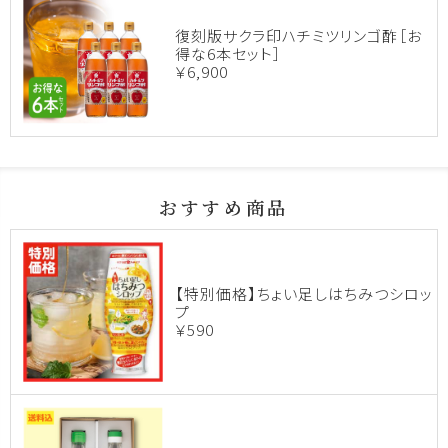
復刻版サクラ印ハチミツリンゴ酢［お
得な6本セット］
￥6,900
おすすめ商品
【特別価格】ちょい足しはちみつシロッ
プ
￥590