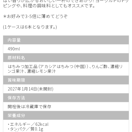
ぱい香りが広がるおいしい一杯のできあがり！ヨーグルトのトッ
ピングや、料理の調味料としてもオススメです。
＊お好みで3-5倍に薄めてどうぞ
(1ケースは6本となります。)
内容量
490ml
原材料名
はちみつ加工品（アカシアはちみつ（中国））、りんご酢、濃縮リ
ンゴ果汁、濃縮レモン果汁
賞味期限
2027年1月14日(未開封)
保存方法
開栓後は冷蔵庫で保存
栄養成分
・エネルギー／62kcal
・タンパク／質0.1g